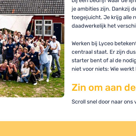
bij een bedrijf waar de lij
je ambities zijn. Dankzij 
toegejuicht. Je krijg alle
daadwerkelijk het verschi
Werken bij Lyceo betekent
centraal staat. Er zijn du
starter bent of al de nod
niet voor niets: Wie werkt b
Zin om aan de
Scroll snel door naar ons